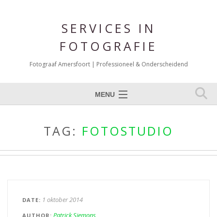
SERVICES IN
FOTOGRAFIE
Fotograaf Amersfoort | Professioneel & Onderscheidend
MENU
Expertises
TAG:
FOTOSTUDIO
Portfolio Fotografie
Over mij
Reviews
Blog
1 oktober 2014
DATE
Contact
Patrick Siemons
AUTHOR