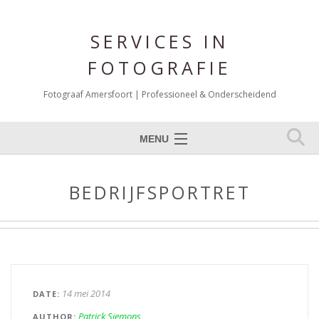
SERVICES IN
FOTOGRAFIE
Fotograaf Amersfoort | Professioneel & Onderscheidend
MENU
Expertises
BEDRIJFSPORTRET
Portfolio Fotografie
Over mij
Reviews
Blog
14 mei 2014
DATE
Contact
Patrick Siemons
AUTHOR