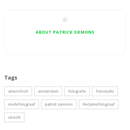
ABOUT PATRICK SIEMONS
Tags
amersfoort
amsterdam
fotografie
fotostudio
modefotograaf
patrick siemons
Reclamefotograaf
utrecht