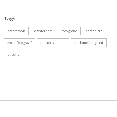
Tags
amersfoort
amsterdam
fotografie
fotostudio
modefotograaf
patrick siemons
Reclamefotograaf
utrecht