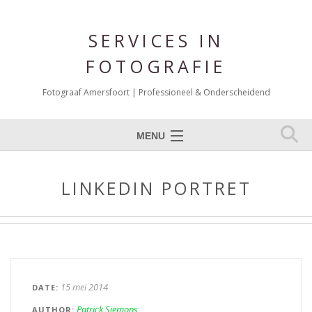
SERVICES IN
FOTOGRAFIE
Fotograaf Amersfoort | Professioneel & Onderscheidend
MENU
Expertises
LINKEDIN PORTRET
Portfolio Fotografie
Over mij
Reviews
Blog
15 mei 2014
DATE
Contact
Patrick Siemons
AUTHOR