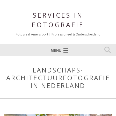
SERVICES IN
FOTOGRAFIE
Fotograaf Amersfoort | Professioneel & Onderscheidend
MENU
Expertises
LANDSCHAPS-
Portfolio Fotografie
ARCHITECTUURFOTOGRAFIE
Over mij
IN NEDERLAND
Reviews
Blog
Contact