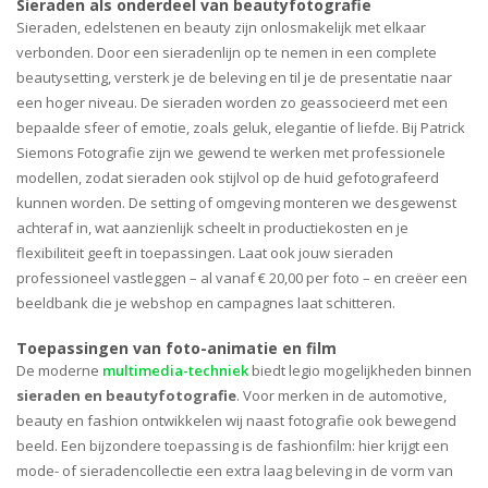
Sieraden als onderdeel van beautyfotografie
Sieraden, edelstenen en beauty zijn onlosmakelijk met elkaar
verbonden. Door een sieradenlijn op te nemen in een complete
beautysetting, versterk je de beleving en til je de presentatie naar
een hoger niveau. De sieraden worden zo geassocieerd met een
bepaalde sfeer of emotie, zoals geluk, elegantie of liefde. Bij Patrick
Siemons Fotografie zijn we gewend te werken met professionele
modellen, zodat sieraden ook stijlvol op de huid gefotografeerd
kunnen worden. De setting of omgeving monteren we desgewenst
achteraf in, wat aanzienlijk scheelt in productiekosten en je
flexibiliteit geeft in toepassingen. Laat ook jouw sieraden
professioneel vastleggen – al vanaf € 20,00 per foto – en creëer een
beeldbank die je webshop en campagnes laat schitteren.
Toepassingen van foto-animatie en film
De moderne
multimedia-techniek
biedt legio mogelijkheden binnen
sieraden en beautyfotografie
. Voor merken in de automotive,
beauty en fashion ontwikkelen wij naast fotografie ook bewegend
beeld. Een bijzondere toepassing is de fashionfilm: hier krijgt een
mode- of sieradencollectie een extra laag beleving in de vorm van