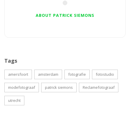
ABOUT PATRICK SIEMONS
Tags
amersfoort
amsterdam
fotografie
fotostudio
modefotograaf
patrick siemons
Reclamefotograaf
utrecht