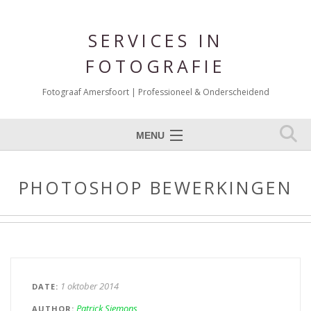
SERVICES IN
FOTOGRAFIE
Fotograaf Amersfoort | Professioneel & Onderscheidend
MENU
Expertises
PHOTOSHOP BEWERKINGEN
Portfolio Fotografie
Over mij
Reviews
Blog
1 oktober 2014
DATE
Contact
Patrick Siemons
AUTHOR