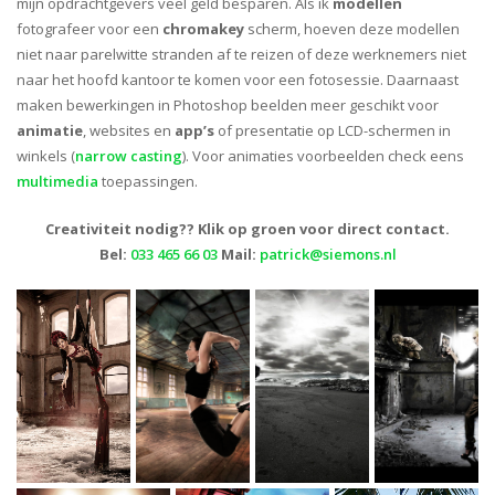
mijn opdrachtgevers veel geld besparen. Als ik
modellen
fotografeer voor een
chromakey
scherm, hoeven deze modellen
niet naar parelwitte stranden af te reizen of deze werknemers niet
naar het hoofd kantoor te komen voor een fotosessie. Daarnaast
maken bewerkingen in Photoshop beelden meer geschikt voor
animatie
, websites en
app’s
of presentatie op LCD-schermen in
winkels (
narrow casting
). Voor animaties voorbeelden check eens
multimedia
toepassingen.
Creativiteit nodig?? Klik op groen voor direct contact.
Bel:
033 465 66 03
Mail:
patrick@siemons.nl