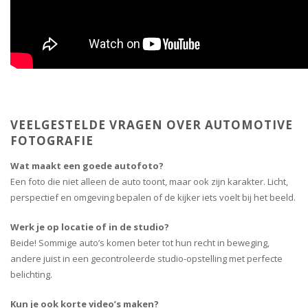
VEELGESTELDE VRAGEN OVER AUTOMOTIVE
FOTOGRAFIE
Wat maakt een goede autofoto?
Een foto die niet alleen de auto toont, maar ook zijn karakter. Licht,
perspectief en omgeving bepalen of de kijker iets voelt bij het beeld.
Werk je op locatie of in de studio?
Beide! Sommige auto’s komen beter tot hun recht in beweging,
andere juist in een gecontroleerde studio-opstelling met perfecte
belichting.
Kun je ook korte video’s maken?