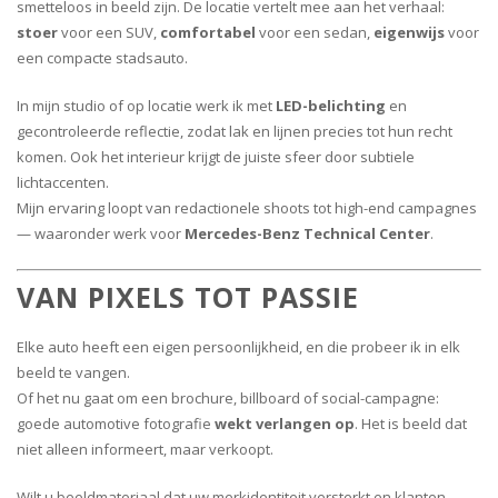
smetteloos in beeld zijn. De locatie vertelt mee aan het verhaal:
stoer
voor een SUV,
comfortabel
voor een sedan,
eigenwijs
voor
een compacte stadsauto.
In mijn studio of op locatie werk ik met
LED-belichting
en
gecontroleerde reflectie, zodat lak en lijnen precies tot hun recht
komen. Ook het interieur krijgt de juiste sfeer door subtiele
lichtaccenten.
Mijn ervaring loopt van redactionele shoots tot high-end campagnes
— waaronder werk voor
Mercedes-Benz Technical Center
.
VAN PIXELS TOT PASSIE
Elke auto heeft een eigen persoonlijkheid, en die probeer ik in elk
beeld te vangen.
Of het nu gaat om een brochure, billboard of social-campagne:
goede automotive fotografie
wekt verlangen op
. Het is beeld dat
niet alleen informeert, maar verkoopt.
Wilt u beeldmateriaal dat uw merkidentiteit versterkt en klanten