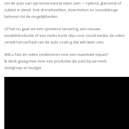
om de auto van zijn beste kant te laten zien — rijdend, glanzend of
subtiel in detail. Ook dronebeelden, slow motion en sounddesign
behoren tot de mogelijkheden.
Of het nu gaat om een sportieve lancering, een nieuwe
modelintroductie of een reeks korte clips voor social media: de video
vertelt het verhaal van de auto zoals jij dat wilt laten zien.
Wilt u foto én video combineren voor een maximale impact?
Ik denk graag mee over een productie die past bij uw merk,
doelgroep en budget.