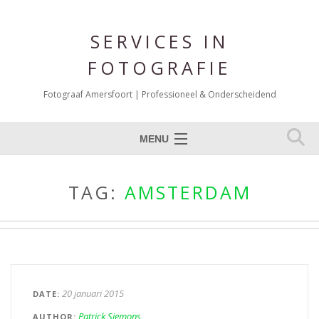
SERVICES IN
FOTOGRAFIE
Fotograaf Amersfoort | Professioneel & Onderscheidend
MENU
Expertises
TAG:
AMSTERDAM
Portfolio Fotografie
Over mij
Reviews
Blog
20 januari 2015
DATE
Contact
Patrick Siemons
AUTHOR