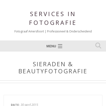
SERVICES IN
FOTOGRAFIE
Fotograaf Amersfoort | Professioneel & Onderscheidend
MENU
Expertises
SIERADEN &
Portfolio Fotografie
BEAUTYFOTOGRAFIE
Over mij
Reviews
Blog
Contact
30 april 2015
DATE