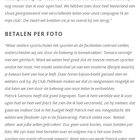
nog mooier dan ik voor ogen had. We hebben toen door heel Nederland een
shoot georganiseerd met verschillende leden voor onze campagne ‘Ik en
mijn club’. Die zwart-wit beelden zie je nu overal bij ons terug.”
BETALEN PER FOTO
“Waar andere sportscholen het sporten en de faciliteiten centraal stellen,
onderscheiden wij ons door de beleving te benadrukken’. Tamara vervolgt
met een glimlach: ‘Want we weten heel goed dat de meeste mensen sporten
omdat het moet. Het maakt onderdeel uit van een moderne lifestyle waarbij
je bewust bent van hoe je leeft. Daar horen bijvoorbeeld gezond eten en
welness ook bij. Bij Club Pellikaan maken we dat zo aangenaam mogelijk en
dat laten we zien door de beleving van onze leden te verbeelden.
Patrick Siemons heeft dat goed begrepen. Toen ik hem vertelde wat ik voor
ogen had en heel veel foto’s liet zien die ik had verzameld, zei hij meteen: dat
gaan we maken! Ook in het budget heeft Patrick met ons meegedacht. We
wilden wat flexibeler zijn in de financiering. Patrick stelde voor. ‘Betaal
alleen wat jullie willen gebruiken’. Dus geen vaste kosten, maar betalen per
foto. We zijn daar heel tevreden over en volgens mij is het voor beide
partijen een goede afspraak geweest. Want intussen werkt Patrick vaker met