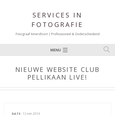
SERVICES IN
FOTOGRAFIE
Fotograaf Amersfoort | Professioneel & Onderscheidend
MENU
Expertises
NIEUWE WEBSITE CLUB
Portfolio Fotografie
PELLIKAAN LIVE!
Over mij
Reviews
Blog
Contact
13 mei 2014
DATE