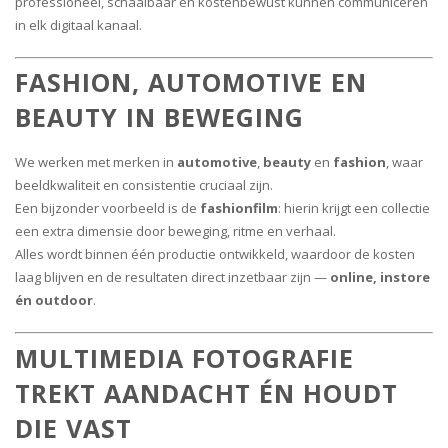
professioneel, schaalbaar en kostenbewust kunnen communiceren
in elk digitaal kanaal.
FASHION, AUTOMOTIVE EN
BEAUTY IN BEWEGING
We werken met merken in
automotive
,
beauty
en
fashion
, waar
beeldkwaliteit en consistentie cruciaal zijn.
Een bijzonder voorbeeld is de
fashionfilm
: hierin krijgt een collectie
een extra dimensie door beweging, ritme en verhaal.
Alles wordt binnen één productie ontwikkeld, waardoor de kosten
laag blijven en de resultaten direct inzetbaar zijn —
online, instore
én outdoor
.
MULTIMEDIA FOTOGRAFIE
TREKT AANDACHT ÉN HOUDT
DIE VAST