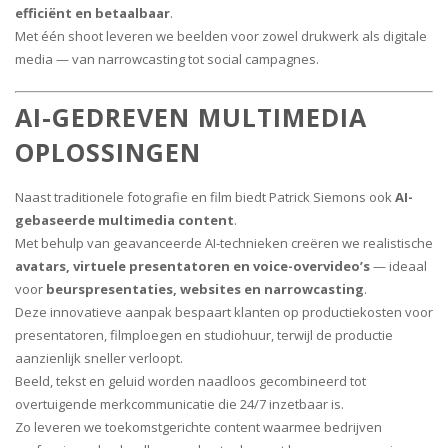
efficiënt en betaalbaar
.
Met één shoot leveren we beelden voor zowel drukwerk als digitale
media — van narrowcasting tot social campagnes.
AI-GEDREVEN MULTIMEDIA
OPLOSSINGEN
Naast traditionele fotografie en film biedt Patrick Siemons ook
AI-
gebaseerde multimedia content
.
Met behulp van geavanceerde AI-technieken creëren we realistische
avatars, virtuele presentatoren en voice-overvideo’s
— ideaal
voor
beurspresentaties, websites en narrowcasting
.
Deze innovatieve aanpak bespaart klanten op productiekosten voor
presentatoren, filmploegen en studiohuur, terwijl de productie
aanzienlijk sneller verloopt.
Beeld, tekst en geluid worden naadloos gecombineerd tot
overtuigende merkcommunicatie die 24/7 inzetbaar is.
Zo leveren we toekomstgerichte content waarmee bedrijven