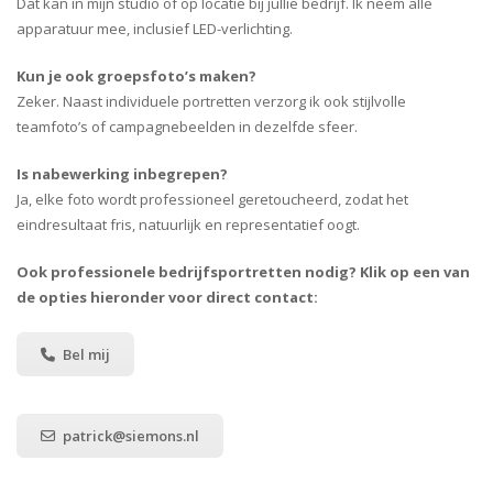
Dat kan in mijn studio of op locatie bij jullie bedrijf. Ik neem alle
apparatuur mee, inclusief LED-verlichting.
Kun je ook groepsfoto’s maken?
Zeker. Naast individuele portretten verzorg ik ook stijlvolle
teamfoto’s of campagnebeelden in dezelfde sfeer.
Is nabewerking inbegrepen?
Ja, elke foto wordt professioneel geretoucheerd, zodat het
eindresultaat fris, natuurlijk en representatief oogt.
Ook professionele bedrijfsportretten nodig? Klik op een van
de opties hieronder voor direct contact:
Bel mij
patrick@siemons.nl