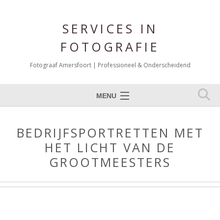
SERVICES IN
FOTOGRAFIE
Fotograaf Amersfoort | Professioneel & Onderscheidend
MENU
Expertises
BEDRIJFSPORTRETTEN MET
Portfolio Fotografie
HET LICHT VAN DE
Over mij
GROOTMEESTERS
Reviews
Blog
Contact