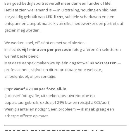
Een goed bedrijfsportret vertelt meer dan een functie of titel.
Het laat zien wie iemand is — in uitstraling, houding en blik. Met
zorgvuldig gebruik van
LED-licht
, subtiele schaduwen en een
ontspannen aanpak maak ik van elke medewerker een portret dat
gezien mag worden.
We werken snel, efficiënt en met veel plezier.
In slechts
vijf minuten per persoon
fotograferen én selecteren
we het beste beeld.
Met deze aanpak maken we op één dag tot wel
80 portretten
—
professioneel, stijlvol en direct bruikbaar voor website,
smoelenboek of presentatie.
Prijs:
vanaf
€20,00 per foto all-in
(inclusief fotografie, uitzoeken, beautyretouche en
apparatuurgebruik, exclusief 21% btw en reistijd à €65/uur).
Weinig aantallen nodig? Geen probleem — ik maak graag een
scherpe offerte op maat.